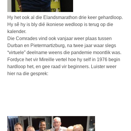
Hy het ook al die Elandsmarathon drie keer gehardloop.
Hy sê hy is bly dié ikoniese wedloop is terug op die
kalender.
Die Comrades vind ook vanjaar weer plaas tussen
Durban en Pietermartizburg, na twee jaar waar slegs
“virtuele” deelname weens die pandemie moontlik was.
Fordyce het vir Mireille vertel hoe hy self in 1976 begin
hardloop het, en gee raad vir beginners. Luister weer
hier na die gesprek: