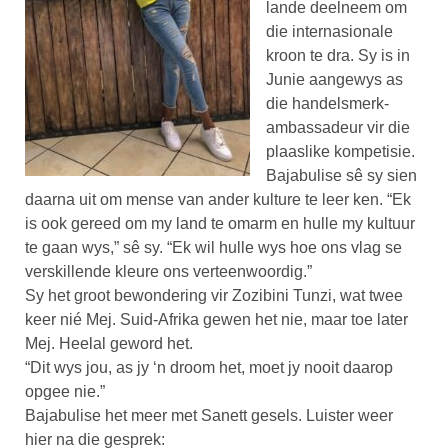
lande deelneem om
die internasionale
kroon te dra. Sy is in
Junie aangewys as
die handelsmerk-
ambassadeur vir die
plaaslike kompetisie.
Bajabulise sê sy sien
daarna uit om mense van ander kulture te leer ken. “Ek
is ook gereed om my land te omarm en hulle my kultuur
te gaan wys,” sê sy. “Ek wil hulle wys hoe ons vlag se
verskillende kleure ons verteenwoordig.”
Sy het groot bewondering vir Zozibini Tunzi, wat twee
keer nié Mej. Suid-Afrika gewen het nie, maar toe later
Mej. Heelal geword het.
“Dit wys jou, as jy ‘n droom het, moet jy nooit daarop
opgee nie.”
Bajabulise het meer met Sanett gesels. Luister weer
hier na die gesprek: