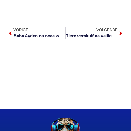
VORIGE
VOLGENDE
Baba Ayden na twee weke steeds in koma
Tiere verskuif na veilige hawe nader aan natuur