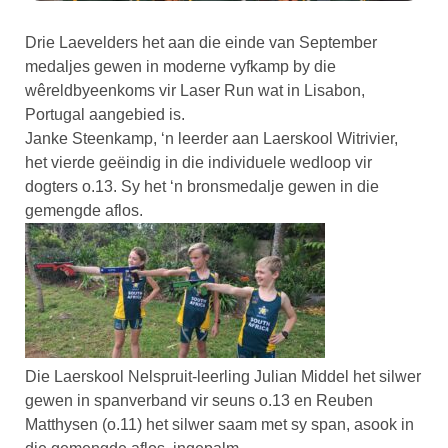
Drie Laevelders het aan die einde van September
medaljes gewen in moderne vyfkamp by die
wêreldbyeenkoms vir Laser Run wat in Lisabon,
Portugal aangebied is.
Janke Steenkamp, ‘n leerder aan Laerskool Witrivier,
het vierde geëindig in die individuele wedloop vir
dogters o.13. Sy het ‘n bronsmedalje gewen in die
gemengde aflos.
Die Laerskool Nelspruit-leerling Julian Middel het silwer
gewen in spanverband vir seuns o.13 en Reuben
Matthysen (o.11) het silwer saam met sy span, asook in