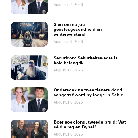
Augustus 7, 2026
Sien om na jou
geestesgesondheid en
winterwelstand
Augustus 6, 2026
Securicon: Sekuriteitswagte is
baie belangrik
Augustus 6, 2026
Ondersoek na twee tieners dood
aangetref word by lodge in Sabie
Augustus 6, 2026
Boer soek jong, tweede bruid: Wat
sê die reg en Bybel?
Augustus 6, 2026