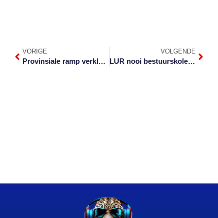
VORIGE
VOLGENDE
Provinsiale ramp verklaar na stormskade in Hazyview
LUR nooi bestuurskole om die fluitjie te blaas oor korrupsie