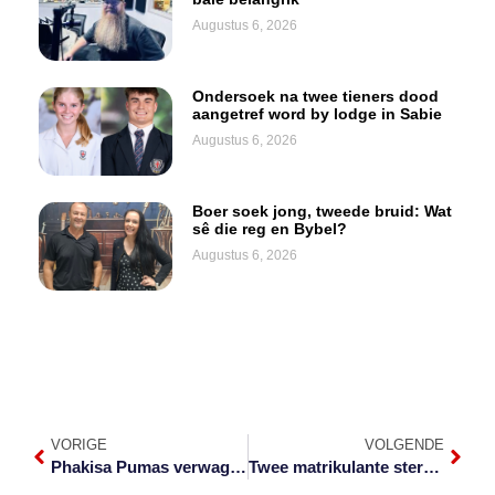
Augustus 6, 2026
Ondersoek na twee tieners dood
aangetref word by lodge in Sabie
Augustus 6, 2026
Boer soek jong, tweede bruid: Wat
sê die reg en Bybel?
Augustus 6, 2026
VORIGE
VOLGENDE
Phakisa Pumas verwag Cheetahs wat iets wil bewys in eerste wedstryd
Twee matrikulante sterf na taxi hulle tref