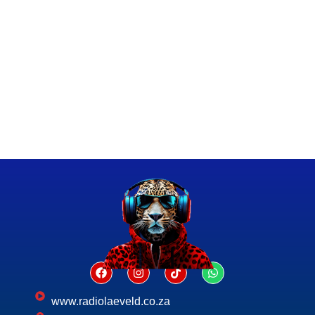
www.radiolaeveld.co.za