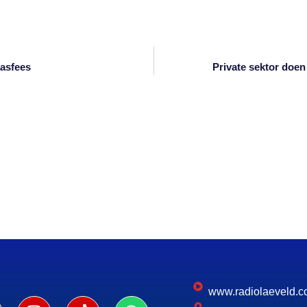
om
die
volume
te
aasfees
Private sektor doen
verhoog
of
te
verlaag.
www.radiolaeveld.c