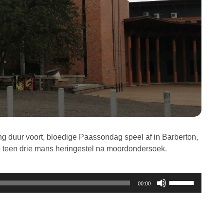
ng duur voort, bloedige Paassondag speel af in Barberton,
e teen drie mans heringestel na moordondersoek.
Gebruik
00:00
die
Op/Af
knoppies