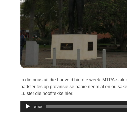
In die nuus uit die Laeveld hierdie week: MTPA-staki
padsterftes op provinsie se paaie neem af en ou sak
Luister die hooftrekke hier:
Klankspeler
00:00