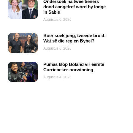
Ondersoek na twee tieners
dood aangetref word by lodge
in Sabie
Augustus 6, 2026
Boer soek jong, tweede bruid:
Wat sê die reg en Bybel?
Augustus 6, 2026
Pumas klop Boland vir eerste
Curriebeker-oorwinning
Augustus 4, 2026