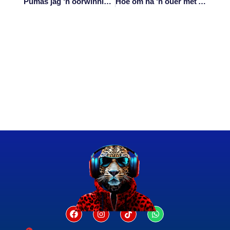
Pumas jag ‘n oorwinning oor die Haaie in Mbombela
Hoe om na ‘n ouer met Alzheimer se siekte om te sien