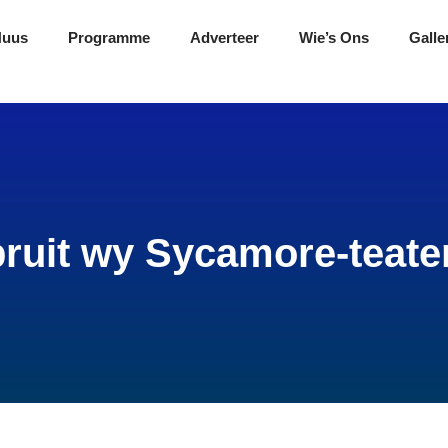
Nuus
Programme
Adverteer
Wie’s Ons
Galle
ruit wy Sycamore-teate