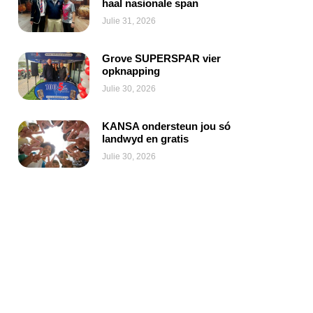
haal nasionale span
Julie 31, 2026
Grove SUPERSPAR vier
opknapping
Julie 30, 2026
KANSA ondersteun jou só
landwyd en gratis
Julie 30, 2026