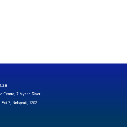
o.za
o Centre, 7 Mystic River
 Ext 7, Nelspruit, 1202