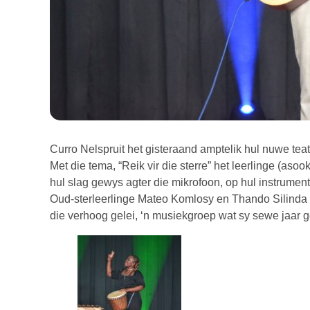
Curro Nelspruit het gisteraand amptelik hul nuwe tea
Met die tema, “Reik vir die sterre” het leerlinge (as
hul slag gewys agter die mikrofoon, op hul instrument
Oud-sterleerlinge Mateo Komlosy en Thando Silinda 
die verhoog gelei, ‘n musiekgroep wat sy sewe jaar g