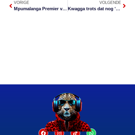
VORIGE
VOLGENDE
Mpumalanga Premier vervang vier LUR’e
Kwagga trots dat nog ‘n Laevelder sy toetsbuiging maak