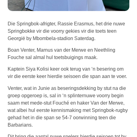
Die Springbok-afrigter, Rassie Erasmus, het
drie nuwe
Springbokke vir die
voorry gekies vir die toets teen
Georgië by Mbombela-stadion Saterdag.
Boan Venter, Marnus van der Merwe en Neethling
Fouche sal almal hul toetsbuigings maak.
Kaptein Siya Kolisi keer ook terug van ‘n besering om
vir die eerste keer hierdie seisoen die span aan te voer.
Venter, wat in Junie as beseringsdekking by stut na die
groep opgeroep is, sal in ‘n splinternuwe voorry begin
saam met mede-stut Fouché en haker Van der Merwe,
wat albei hul eerste kennismaking met Springbok-rugby
gehad het in die span se 54-7 oorwinning teen die
Barbarians.
Dit bring die aantal nuwe spelers hierdie seisoen tot by