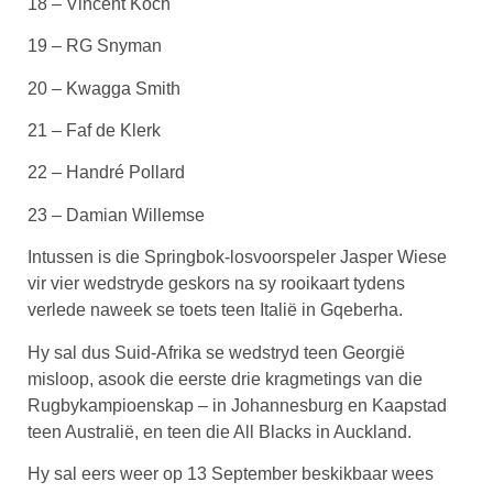
18 – Vincent Koch
19 – RG Snyman
20 – Kwagga Smith
21 – Faf de Klerk
22 – Handré Pollard
23 – Damian Willemse
Intussen is die Springbok-losvoorspeler Jasper Wiese
vir vier wedstryde geskors na sy rooikaart tydens
verlede naweek se toets teen Italië in Gqeberha.
Hy sal dus Suid-Afrika se wedstryd teen Georgië
misloop, asook die eerste drie kragmetings van die
Rugbykampioenskap – in Johannesburg en Kaapstad
teen Australië, en teen die All Blacks in Auckland.
Hy sal eers weer op 13 September beskikbaar wees