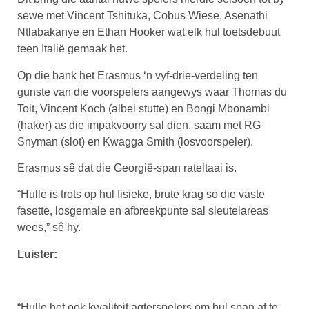
sewe met Vincent Tshituka, Cobus Wiese, Asenathi
Ntlabakanye en Ethan Hooker wat elk hul toetsdebuut
teen Italië gemaak het.
Op die bank het Erasmus ‘n vyf-drie-verdeling ten
gunste van die voorspelers aangewys waar Thomas du
Toit, Vincent Koch (albei stutte) en Bongi Mbonambi
(haker) as die impakvoorry sal dien, saam met RG
Snyman (slot) en Kwagga Smith (losvoorspeler).
Erasmus sê dat die Georgië-span rateltaai is.
“Hulle is trots op hul fisieke, brute krag so die vaste
fasette, losgemale en afbreekpunte sal sleutelareas
wees,” sê hy.
Luister:
“Hulle het ook kwaliteit agterspelers om hul span af te