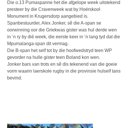
Die o.13 Pumaspanne het die afgelope week uitstekend
presteer by die Cravenweek wat by Hoërskool
Monument in Krugersdorp aangebied is.
Spanbestuurder, Alex Jonker, sê die A-span se
oorwinning oor die Griekwas gister was hul derde wen
in ‘n ry by dié week, die eerste keer in ‘n lang tyd dat die
Mpumalanga-span dit vermag.
Die B-span het self tot by die hoofwedstryd teen WP
gevorder na hulle gister teen Boland kon wen.
Jonker bars van trots en sê dis tekenend van die goeie
vorm waarin laerskole rugby in die provinsie hulself tans
bevind.