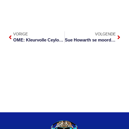
VORIGE
VOLGENDE
OME: Kleurvolle Ceylonia besef nou eers sy is koel
Sue Howarth se moordenaars sit lank