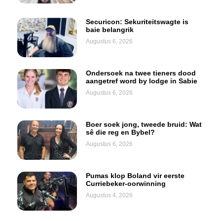
Securicon: Sekuriteitswagte is
baie belangrik
Augustus 6, 2026
Ondersoek na twee tieners dood
aangetref word by lodge in Sabie
Augustus 6, 2026
Boer soek jong, tweede bruid: Wat
sê die reg en Bybel?
Augustus 6, 2026
Pumas klop Boland vir eerste
Curriebeker-oorwinning
Augustus 4, 2026