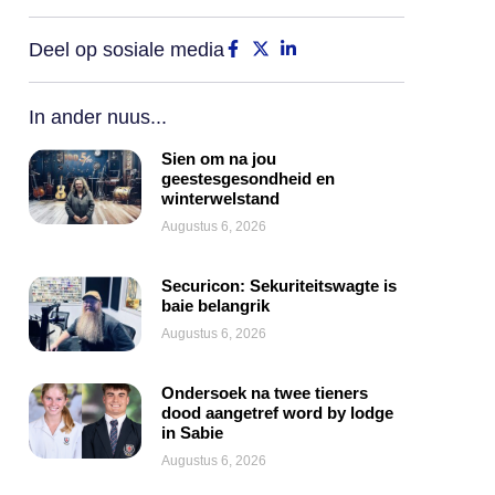
Deel op sosiale media
In ander nuus...
Sien om na jou
geestesgesondheid en
winterwelstand
Augustus 6, 2026
Securicon: Sekuriteitswagte is
baie belangrik
Augustus 6, 2026
Ondersoek na twee tieners
dood aangetref word by lodge
in Sabie
Augustus 6, 2026