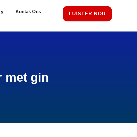
ry
Kontak Ons
LUISTER NOU
r met gin