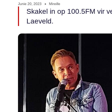
Junie 20, 2023
Mireille
Skakel in op 100.5FM vir v
Laeveld.