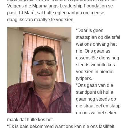
Volgens die Mpumalangs Leadership Foundation se
past. TJ Maré, sal hulle egter aanhou om mense
daagliks van maaltye te voorsien.
“Daar is geen
staatsplan op die tafel
wat ons ontvang het
nie. Ons gaan as
essensiële diens nog
steeds vir hulle kos
voorsien in hierdie
tydperk.
“Ons gaan van die
standpunt uit hulle
gaan nog steeds op
die straat eet en slaap
en ons wil net seker
maak dat hulle kos het.
“Ek is baie bekommerd want ons kan nie ons fasiliteit