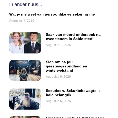
In ander nuus...
Wat jy nie weet van persoonlike versekering nie
Augustus 7, 2026
Saak van moord ondersoek na
twee tieners in Sabie sterf
Augustus 7, 2026
Sien om na jou
geestesgesondheid en
winterwelstand
Augustus 6, 2026
Securicon: Sekuriteitswagte is
baie belangrik
Augustus 6, 2026
Ondersoek na twee tieners dood