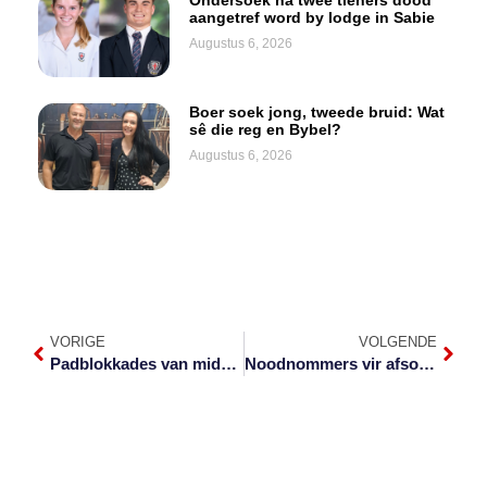
aangetref word by lodge in Sabie
Augustus 6, 2026
Boer soek jong, tweede bruid: Wat
sê die reg en Bybel?
Augustus 6, 2026
VORIGE
VOLGENDE
Padblokkades van middernag
Noodnommers vir afsondering tydperk