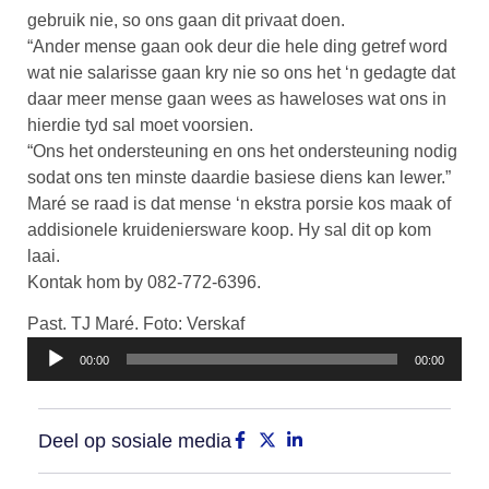
gebruik nie, so ons gaan dit privaat doen.
“Ander mense gaan ook deur die hele ding getref word
wat nie salarisse gaan kry nie so ons het ‘n gedagte dat
daar meer mense gaan wees as haweloses wat ons in
hierdie tyd sal moet voorsien.
“Ons het ondersteuning en ons het ondersteuning nodig
sodat ons ten minste daardie basiese diens kan lewer.”
Maré se raad is dat mense ‘n ekstra porsie kos maak of
addisionele kruideniersware koop. Hy sal dit op kom
laai.
Kontak hom by 082-772-6396.
Klankspeler
Past. TJ Maré. Foto: Verskaf
00:00
00:00
Deel op sosiale media