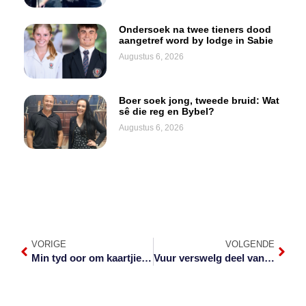
Ondersoek na twee tieners dood
aangetref word by lodge in Sabie
Augustus 6, 2026
Boer soek jong, tweede bruid: Wat
sê die reg en Bybel?
Augustus 6, 2026
VORIGE
VOLGENDE
Min tyd oor om kaartjies te bekom vir Leeus-toer na Mbombela
Vuur verswelg deel van Letaba-kamp