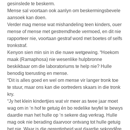
gesinslede te beskerm.
Mense sal voortaan ook aanlyn om beskermingsbevele
aansoek kan doen.
Verder mag mense wat mishandeling teen kinders, ouer
mense of mense met gestremdhede vermoed, en dit nie
rapporteer nie, voortaan gestraf word met boetes of selfs
tronkstraf.
Kenyon sien min sin in die nuwe wetgewing. “Hoekom
maak (Ramaphosa) nie wesenlike hulpbronne
beskikbaar om die laboratoriums te help nie? Hulle
benodig toerusting en mense.
“Dit is alles goed en wel om mense vir langer tronk toe
te stuur, maar ons kan die oortreders skaars in die tronk
kry.
“Jy het klein kindertjies wat vir meer as twee jaar moet
wag om in ‘n hof te getuig én bo redelike twyfel te bewys
daardie man het hulle op ‘n sekere dag verkrag. Hulle
mag ook nie berading daarvoor ontvang tot hulle getuig
het nie. Waar is die geregtigheid wat daardie sekondêre