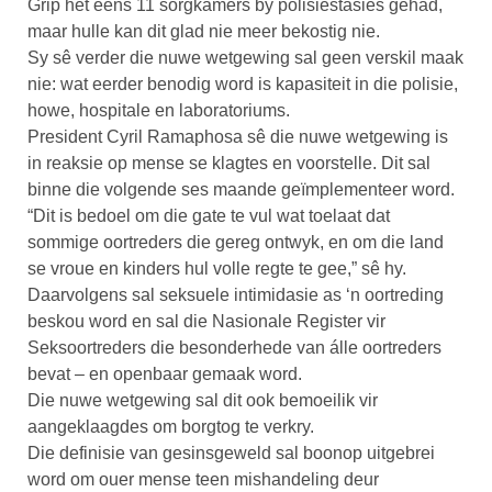
Grip het eens 11 sorgkamers by polisiestasies gehad,
maar hulle kan dit glad nie meer bekostig nie.
Sy sê verder die nuwe wetgewing sal geen verskil maak
nie: wat eerder benodig word is kapasiteit in die polisie,
howe, hospitale en laboratoriums.
President Cyril Ramaphosa sê die nuwe wetgewing is
in reaksie op mense se klagtes en voorstelle. Dit sal
binne die volgende ses maande geïmplementeer word.
“Dit is bedoel om die gate te vul wat toelaat dat
sommige oortreders die gereg ontwyk, en om die land
se vroue en kinders hul volle regte te gee,” sê hy.
Daarvolgens sal seksuele intimidasie as ‘n oortreding
beskou word en sal die Nasionale Register vir
Seksoortreders die besonderhede van álle oortreders
bevat – en openbaar gemaak word.
Die nuwe wetgewing sal dit ook bemoeilik vir
aangeklaagdes om borgtog te verkry.
Die definisie van gesinsgeweld sal boonop uitgebrei
word om ouer mense teen mishandeling deur