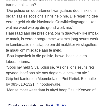
trauma hokslaan?
“Die polisie en departement van justisie doen niks om
organisasies soos ons s’n te help nie. Die regering gee
eerder geld vir die Nasionale Ontwikkelingsagentskap
wat nie weet wie op die grond werk nie.”
Haar raad aan die president, om ‘n daadwerklike impak
te maak, is eerder programme wat met jong seuns werk
in kombinasie met stappe om dit makliker vir slagoffers
te maak om misdade aan te meld.
“Bou kapasiteit in die polisie, howe, hospitale en
laboratoriums.
“Soos my held Siya Kolisi sê, ‘As ons, ons seuns reg
opvoed, hoef ons nie ons dogters te beskerm nie.”
Grip het kantore in Mbombela en Piet Retief. Bel hulle
by 083-310-1321 in noodgevalle.
“Mense moet weet daar is altyd hoop,” sluit Kenyon af.
Deel op sosiale media