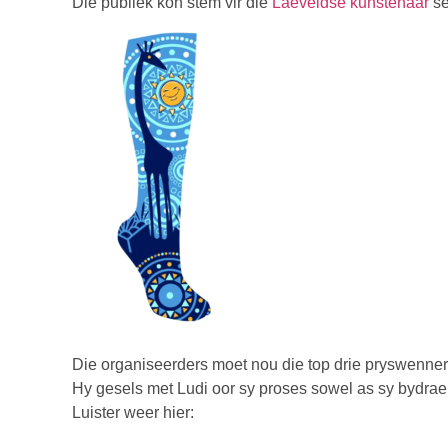
Die publiek kon stem vir die
Laeveldse kunstenaar
se
Die organiseerders moet nou die top drie pryswenner
Hy gesels met Ludi oor sy proses sowel as sy bydrae 
Luister weer hier: