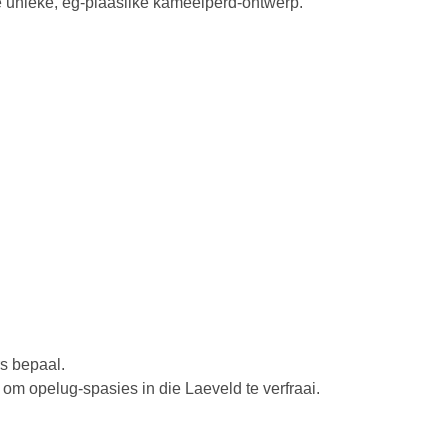
 unieke, eg-plaaslike kameelperd-ontwerp.
s bepaal.
om opelug-spasies in die Laeveld te verfraai.