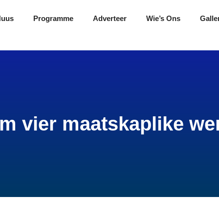
Nuus
Programme
Adverteer
Wie’s Ons
Galle
m vier maatskaplike we