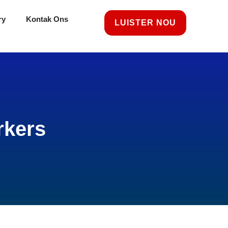
ry
Kontak Ons
LUISTER NOU
rkers