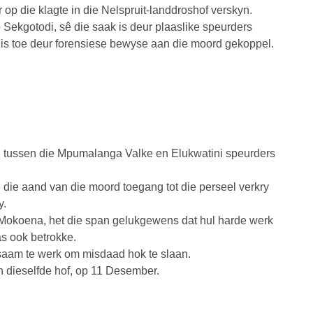
r op die klagte in die Nelspruit-landdroshof verskyn.
ekgotodi, sê die saak is deur plaaslike speurders
i is toe deur forensiese bewyse aan die moord gekoppel.
g tussen die Mpumalanga Valke en Elukwatini speurders
 die aand van die moord toegang tot die perseel verkry
y.
a Mokoena, het die span gelukgewens dat hul harde werk
as ook betrokke.
aam te werk om misdaad hok te slaan.
n dieselfde hof, op 11 Desember.