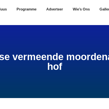
Nuus
Programme
Adverteer
Wie’s Ons
Galle
se vermeende moordena
hof