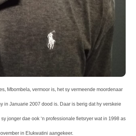
ltes, Mbombela, vermoor is, het sy vermeende moordenaar
y in Januarie 2007 dood is. Daar is berig dat hy verskeie
y jonger dae ook ‘n professionale fietsryer wat in 1998 as
November in Elukwatini aangekeer.