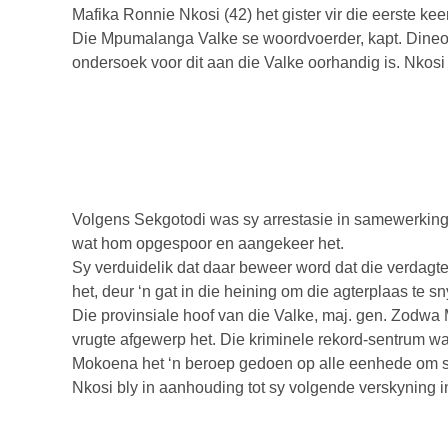
Mafika Ronnie Nkosi (42) het gister vir die eerste kee
Die Mpumalanga Valke se woordvoerder, kapt. Dineo S
ondersoek voor dit aan die Valke oorhandig is. Nkos
Volgens Sekgotodi was sy arrestasie in samewerkin
wat hom opgespoor en aangekeer het.
Sy verduidelik dat daar beweer word dat die verdagte
het, deur ‘n gat in die heining om die agterplaas te sn
Die provinsiale hoof van die Valke, maj. gen. Zodw
vrugte afgewerp het. Die kriminele rekord-sentrum w
Mokoena het ‘n beroep gedoen op alle eenhede om s
Nkosi bly in aanhouding tot sy volgende verskyning i