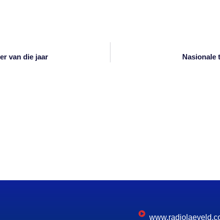
 van die jaar
Nasionale 
www.radiolaeveld.c