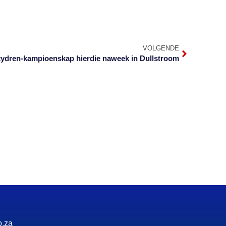
VOLGENDE
tydren-kampioenskap hierdie naweek in Dullstroom
o.za