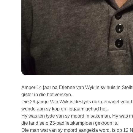
Amper 14 jaar na Etienne van Wyk in sy huis in Stei
gister in die hof verskyn.
Die 29-jarige Van Wyk is destyds ook gemartel voor h
wonde aan sy kop en liggaam gehad het.
Hy was ten tyde van sy moord ‘n sakeman. Hy was in s
die land se o.23-padfietskampioen gekroon is.
Die man wat van sy moord aangekla word, is op 12 