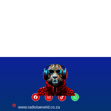
www.radiolaeveld.co.za