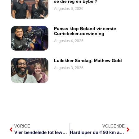
sê die reg en Bybel?
Augustus 6, 2026
Pumas klop Boland vir eerste
Curriebeker-oorwinning
Augustus 4, 2026
Luilekker Sondag: Mathew Gold
Augustus 3, 2026
VORIGE
VOLGENDE
Vier bendelede tot lewenslank gevonnis in Graskop
Hardloper durf 90 km aan ten bate van Nelspruit Hospice