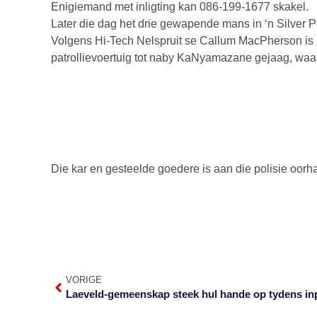
Enigiemand met inligting kan 086-199-1677 skakel.
Later die dag het drie gewapende mans in ‘n Silver Po
Volgens Hi-Tech Nelspruit se Callum MacPherson is 
patrollievoertuig tot naby KaNyamazane gejaag, waar 
Die kar en gesteelde goedere is aan die polisie oorh
VORIGE
Laeveld-gemeenskap steek hul hande op tydens in