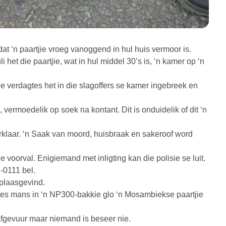
at ‘n paartjie vroeg vanoggend in hul huis vermoor is.
het die paartjie, wat in hul middel 30’s is, ‘n kamer op ‘n
e verdagtes het in die slagoffers se kamer ingebreek en
vermoedelik op soek na kontant. Dit is onduidelik of dit ‘n
erklaar. ‘n Saak van moord, huisbraak en sakeroof word
voorval. Enigiemand met inligting kan die polisie se luit.
-0111 bel.
plaasgevind.
ses mans in ‘n NP300-bakkie glo ‘n Mosambiekse paartjie
afgevuur maar niemand is beseer nie.