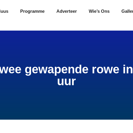
Nuus
Programme
Adverteer
Wie’s Ons
Galle
wee gewapende rowe in
uur