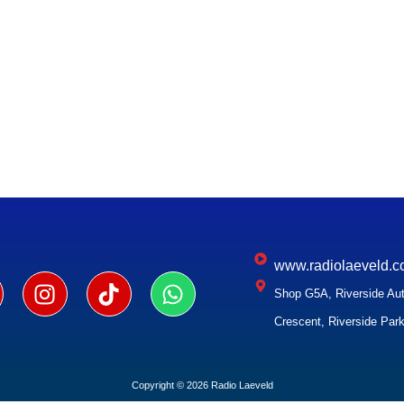
www.radiolaeveld.c
Shop G5A, Riverside Aut
Crescent, Riverside Park
Copyright © 2026 Radio Laeveld