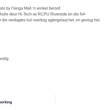
lo by I’langa Mall ‘n winkel beroof.
hulle deur Hi-Tech se RCPU Riverside en die N4-
die verdagtes hul voertuig agtergelaat het, en gevlug het.
andig.
perking