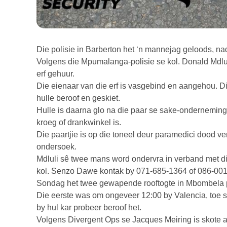
Die polisie in Barberton het ‘n mannejag geloods, nad
Volgens die Mpumalanga-polisie se kol. Donald Mdluli 
erf gehuur.
Die eienaar van die erf is vasgebind en aangehou. Di
hulle beroof en geskiet.
Hulle is daarna glo na die paar se sake-onderneming, 
kroeg of drankwinkel is.
Die paartjie is op die toneel deur paramedici dood v
ondersoek.
Mdluli sê twee mans word ondervra in verband met die 
kol. Senzo Dawe kontak by 071-685-1364 of 086-001
Sondag het twee gewapende rooftogte in Mbombela 
Die eerste was om ongeveer 12:00 by Valencia, toe 
by hul kar probeer beroof het.
Volgens Divergent Ops se Jacques Meiring is skote 