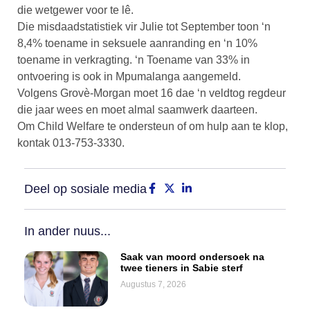
die wetgewer voor te lê.
Die misdaadstatistiek vir Julie tot September toon ‘n
8,4% toename in seksuele aanranding en ‘n 10%
toename in verkragting. ‘n Toename van 33% in
ontvoering is ook in Mpumalanga aangemeld.
Volgens Grovè-Morgan moet 16 dae ‘n veldtog regdeur
die jaar wees en moet almal saamwerk daarteen.
Om Child Welfare te ondersteun of om hulp aan te klop,
kontak 013-753-3330.
Deel op sosiale media
In ander nuus...
Saak van moord ondersoek na
twee tieners in Sabie sterf
Augustus 7, 2026