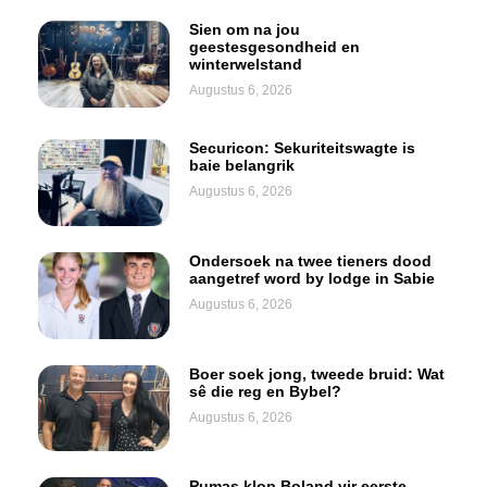
Sien om na jou
geestesgesondheid en
winterwelstand
Augustus 6, 2026
Securicon: Sekuriteitswagte is
baie belangrik
Augustus 6, 2026
Ondersoek na twee tieners dood
aangetref word by lodge in Sabie
Augustus 6, 2026
Boer soek jong, tweede bruid: Wat
sê die reg en Bybel?
Augustus 6, 2026
Pumas klop Boland vir eerste