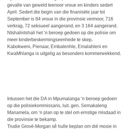
gevalle van geweld teenoor vroue en kinders sedert
April. Sedert die begin van die finanisële jaar tot
September is 84 vroue in die provinsie vermoor, 716
verkrag, 72 seksueel aangerand, en 3 164 aangerand.
Ntshalintshali het ‘n beroep gedoen op die polisie om
meer kinderbeskermingseenhede te skep.
Kabokweni, Pienaar, Embalenhle, Emalahleni en
KwaMhlanga is uitgelig as besonders kommerwekkend.
Intussen het die DA in Mpumalanga ‘n beroep gedoen
op die polisiekommissaris, luit. gen. Semakaleng
Manamela, om ‘n plan op te stel om ernstige misdaad in
die provinsie te bekamp.
Trudie Grovè-Morgan sê hulle beplan om dié mosie in