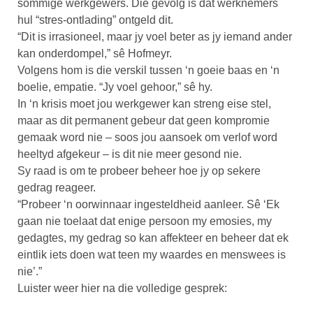
sommige werkgewers. Die gevolg is dat werknemers
hul “stres-ontlading” ontgeld dit.
“Dit is irrasioneel, maar jy voel beter as jy iemand ander
kan onderdompel,” sê Hofmeyr.
Volgens hom is die verskil tussen ‘n goeie baas en ‘n
boelie, empatie. “Jy voel gehoor,” sê hy.
In ‘n krisis moet jou werkgewer kan streng eise stel,
maar as dit permanent gebeur dat geen kompromie
gemaak word nie – soos jou aansoek om verlof word
heeltyd afgekeur – is dit nie meer gesond nie.
Sy raad is om te probeer beheer hoe jy op sekere
gedrag reageer.
“Probeer ‘n oorwinnaar ingesteldheid aanleer. Sê ‘Ek
gaan nie toelaat dat enige persoon my emosies, my
gedagtes, my gedrag so kan affekteer en beheer dat ek
eintlik iets doen wat teen my waardes en menswees is
nie’.”
Luister weer hier na die volledige gesprek: