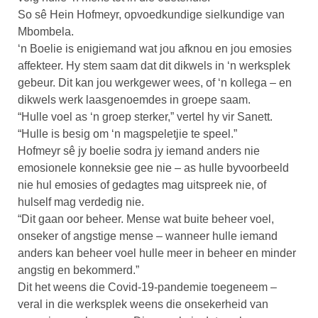
So sê Hein Hofmeyr, opvoedkundige sielkundige van
Mbombela.
‘n Boelie is enigiemand wat jou afknou en jou emosies
affekteer. Hy stem saam dat dit dikwels in ‘n werksplek
gebeur. Dit kan jou werkgewer wees, of ‘n kollega – en
dikwels werk laasgenoemdes in groepe saam.
“Hulle voel as ‘n groep sterker,” vertel hy vir Sanett.
“Hulle is besig om ‘n magspeletjie te speel.”
Hofmeyr sê jy boelie sodra jy iemand anders nie
emosionele konneksie gee nie – as hulle byvoorbeeld
nie hul emosies of gedagtes mag uitspreek nie, of
hulself mag verdedig nie.
“Dit gaan oor beheer. Mense wat buite beheer voel,
onseker of angstige mense – wanneer hulle iemand
anders kan beheer voel hulle meer in beheer en minder
angstig en bekommerd.”
Dit het weens die Covid-19-pandemie toegeneem –
veral in die werksplek weens die onsekerheid van