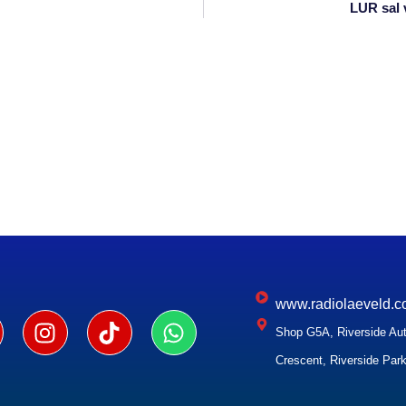
LUR sal 
www.radiolaeveld.c
Shop G5A, Riverside Aut
Crescent, Riverside Park