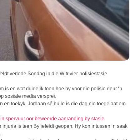
ldt verlede Sondag in die Witrivier-polisiestasie
 is en wat duidelik toon hoe hy voor die polisie deur ‘n
 sosiale media versprei.
n en toekyk. Jordaan sê hulle is die dag nie toegelaat om
ie in spervuur oor beweerde aanranding by stasie
njuria is teen Byliefeldt geopen. Hy kon intussen ‘n saak
.