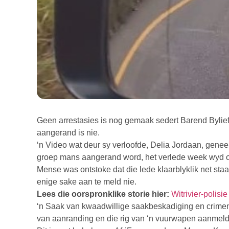
Geen arrestasies is nog gemaak sedert Barend Byliefe
aangerand is nie.
‘n Video wat deur sy verloofde, Delia Jordaan, geneem
groep mans aangerand word, het verlede week wyd op
Mense was ontstoke dat die lede klaarblyklik net staa
enige sake aan te meld nie.
Lees die oorspronklike storie hier:
Witrivier-polis
‘n Saak van kwaadwillige saakbeskadiging en crimen i
van aanranding en die rig van ‘n vuurwapen aanmeld