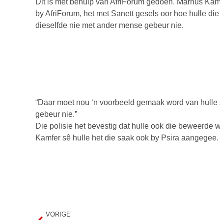
Dit is met behulp van AfriForum gedoen. Marnus Kam
by AfriForum, het met Sanett gesels oor hoe hulle di
dieselfde nie met ander mense gebeur nie.
“Daar moet nou ‘n voorbeeld gemaak word van hulle s
gebeur nie.”
Die polisie het bevestig dat hulle ook die beweerde
Kamfer sê hulle het die saak ook by Psira aangegee.
VORIGE