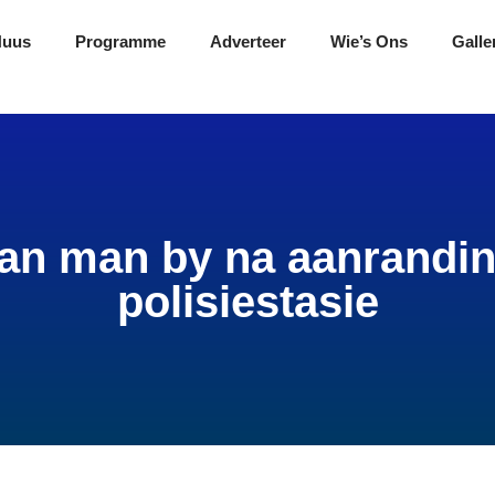
Nuus
Programme
Adverteer
Wie’s Ons
Galle
an man by na aanranding
polisiestasie