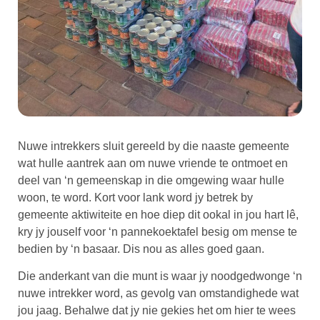
Nuwe intrekkers sluit gereeld by die naaste gemeente
wat hulle aantrek aan om nuwe vriende te ontmoet en
deel van ‘n gemeenskap in die omgewing waar hulle
woon, te word. Kort voor lank word jy betrek by
gemeente aktiwiteite en hoe diep dit ookal in jou hart lê,
kry jy jouself voor ‘n pannekoektafel besig om mense te
bedien by ‘n basaar. Dis nou as alles goed gaan.
Die anderkant van die munt is waar jy noodgedwonge ‘n
nuwe intrekker word, as gevolg van omstandighede wat
jou jaag. Behalwe dat jy nie gekies het om hier te wees