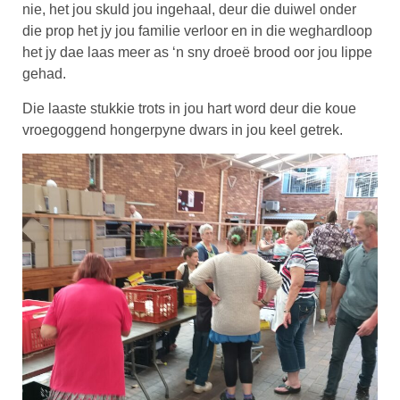
nie, het jou skuld jou ingehaal, deur die duiwel onder
die prop het jy jou familie verloor en in die weghardloop
het jy dae laas meer as ‘n sny droeë brood oor jou lippe
gehad.
Die laaste stukkie trots in jou hart word deur die koue
vroegoggend hongerpyne dwars in jou keel getrek.