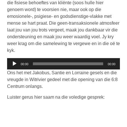
die fisiese behoeftes van kliënte (soos hulle hier
genoem word) te voorsien nie, maar ook op die
emosionele-, psigiese- en godsdienstige-vlakke met
mense se hart praat. Die geen-transaksionele atmosfeer
laat jou van jou trots vergeet, maak jou dankbaar vir die
ondersteuning en maak jou weer waardig voel. Jy kry
weer krag om die samelewing te vergewe en in die oë te
kyk.
Klankspeler
00:00
00:00
Ons het met Jakobus, Santie en Lorraine gesels en die
vreugde in Witrivier gedeel met die opening van die 6:8
Centrum onlangs.
Luister gerus hier saam na die voledige gesprek: