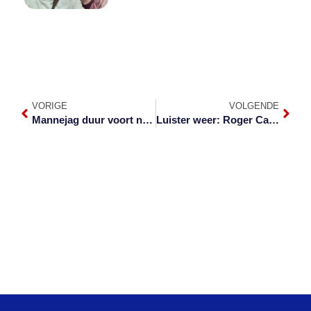
VORIGE
VOLGENDE
Mannejag duur voort na ma en seun op plaas vermoor is
Luister weer: Roger Cameron keer terug na Penryn