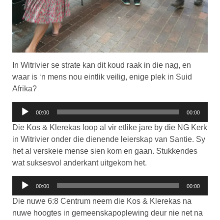
In Witrivier se strate kan dit koud raak in die nag, en
waar is ‘n mens nou eintlik veilig, enige plek in Suid
Afrika?
Klankspeler
00:00
00:00
Die Kos & Klerekas loop al vir etlike jare by die NG Kerk
in Witrivier onder die dienende leierskap van Santie. Sy
het al verskeie mense sien kom en gaan. Stukkendes
wat suksesvol anderkant uitgekom het.
Klankspeler
00:00
00:00
Die nuwe 6:8 Centrum neem die Kos & Klerekas na
nuwe hoogtes in gemeenskapoplewing deur nie net na