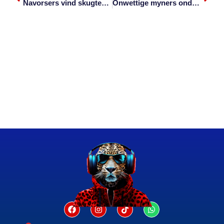
Navorsers vind skugter olifant in Angola-oerwoud
Onwettige myners ondergronds vasgekeer in Sabie