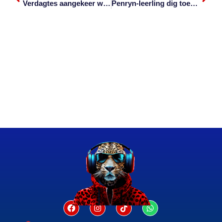
Verdagtes aangekeer wat glo straatverkopers beroof
Penryn-leerling dig toekenning los in Afrikaans