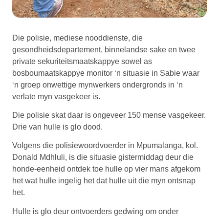
Die polisie, mediese nooddienste, die
gesondheidsdepartement, binnelandse sake en twee
private sekuriteitsmaatskappye sowel as
bosboumaatskappye monitor ‘n situasie in Sabie waar
‘n groep onwettige mynwerkers ondergronds in ‘n
verlate myn vasgekeer is.
Die polisie skat daar is ongeveer 150 mense vasgekeer.
Drie van hulle is glo dood.
Volgens die polisiewoordvoerder in Mpumalanga, kol.
Donald Mdhluli, is die situasie gistermiddag deur die
honde-eenheid ontdek toe hulle op vier mans afgekom
het wat hulle ingelig het dat hulle uit die myn ontsnap
het.
Hulle is glo deur ontvoerders gedwing om onder