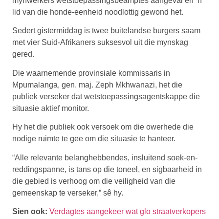
mynwerkers wetstoepassingsbeamptes aangeval en ‘n
lid van die honde-eenheid noodlottig gewond het.
Sedert gistermiddag is twee buitelandse burgers saam
met vier Suid-Afrikaners suksesvol uit die mynskag
gered.
Die waarnemende provinsiale kommissaris in
Mpumalanga, gen. maj. Zeph Mkhwanazi, het die
publiek verseker dat wetstoepassingsagentskappe die
situasie aktief monitor.
Hy het die publiek ook versoek om die owerhede die
nodige ruimte te gee om die situasie te hanteer.
“Alle relevante belanghebbendes, insluitend soek-en-
reddingspanne, is tans op die toneel, en sigbaarheid in
die gebied is verhoog om die veiligheid van die
gemeenskap te verseker,” sê hy.
Sien ook:
Verdagtes aangekeer wat glo straatverkopers