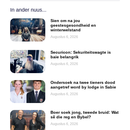
In ander nuus...
Sien om na jou
geestesgesondheid en
winterwelstand
Augustus 6, 2026
Securicon: Sekuriteitswagte is
baie belangrik
Augustus 6, 2026
Ondersoek na twee tieners dood
aangetref word by lodge in Sabie
Augustus 6, 2026
Boer soek jong, tweede bruid: Wat
sê die reg en Bybel?
Augustus 6, 2026