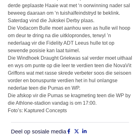
derde geplaaste Haaie wat met ‘n oorwinning nader sal
beweeg daaraan om ‘n tuishalfeindstryd te beklink.
Saterdag vind die Jukskei Derby plaas.
Die Vodacom Bulle moet aanhou wen as hulle wil hoop
om deur te dring na die uitkloprondes, terwyl ’n
nederlaag vir die Fidelity ADT Leeus hulle tot op
sewende posisie kan laat tuimel.
Die Windhoek Draught Griekwas sal verder moet uithaal
en wys om punte op die leer te verdien teen die NovaVit
Griffons wat met rasse skrede verbeter soos die seisoen
vorder en bonuspunte verdien het in hul onlangse
nederlae teen die Pumas en WP.
Die afskop vir die Pumas se kragmeting teen die WP by
die Athlone-stadion vandag is om 17:00.
Foto’s: Kaptured Concepts
Deel op sosiale media