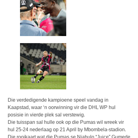
Die verdedigende kampioene speel vandag in
Kaapstad, waar ‘n oorwinning vir die DHL WP hul
posisie in vierde plek sal verstewig.
Die tuisspan sal hulle ook op die Pumas wil wreek vir
hul 25-24 nederlaag op 21 April by Mbombela-stadion.
Die rooikaart wat die Pumas se Njabulo “Juice” Gumede