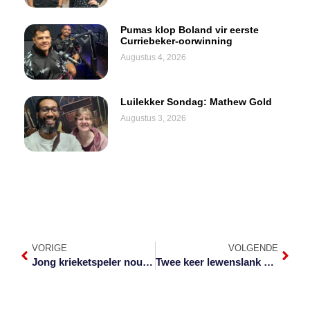
Pumas klop Boland vir eerste
Curriebeker-oorwinning
Augustus 4, 2026
Luilekker Sondag: Mathew Gold
Augustus 3, 2026
VORIGE
VOLGENDE
Jong krieketspeler nou ‘n junior Protea
Twee keer lewenslank vir man wat vriendin en haar suster vermoor