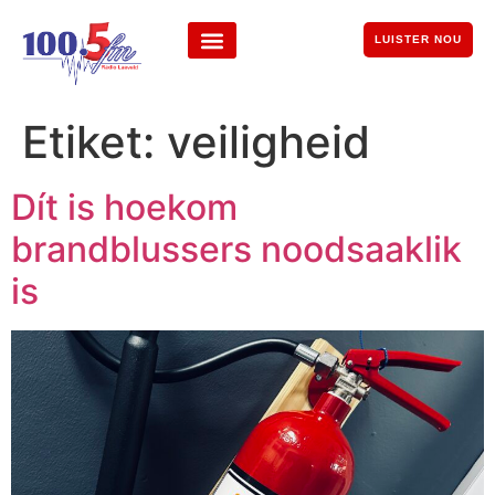
LUISTER NOU
Etiket:
veiligheid
Dít is hoekom
brandblussers noodsaaklik
is