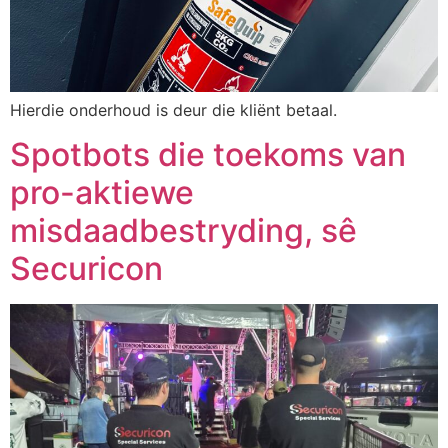
Hierdie onderhoud is deur die kliënt betaal.
Spotbots die toekoms van
pro-aktiewe
misdaadbestryding, sê
Securicon