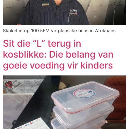
Skakel in op 100.5FM vir plaaslike nuus in Afrikaans.
Sit die “L” terug in
kosblikke: Die belang van
goeie voeding vir kinders