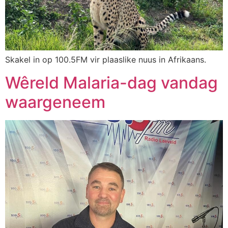
Skakel in op 100.5FM vir plaaslike nuus in Afrikaans.
Wêreld Malaria-dag vandag
waargeneem