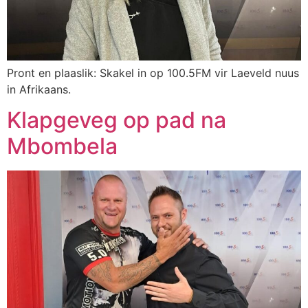
Pront en plaaslik: Skakel in op 100.5FM vir Laeveld nuus
in Afrikaans.
Klapgeveg op pad na
Mbombela