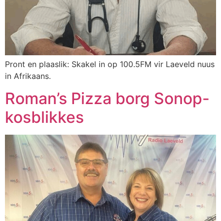
Pront en plaaslik: Skakel in op 100.5FM vir Laeveld nuus
in Afrikaans.
Roman’s Pizza borg Sonop-
kosblikkes