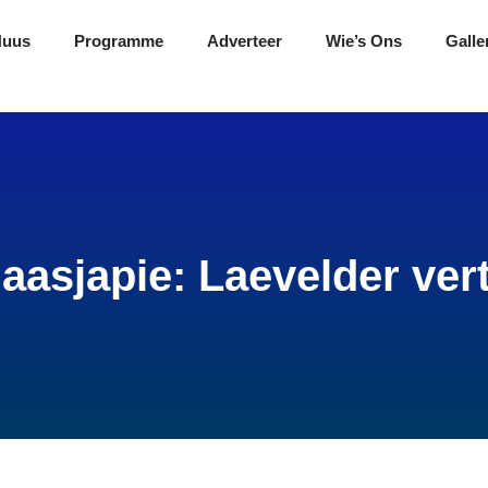
Nuus
Programme
Adverteer
Wie’s Ons
Galle
laasjapie: Laevelder vert