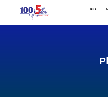
Tuis
P