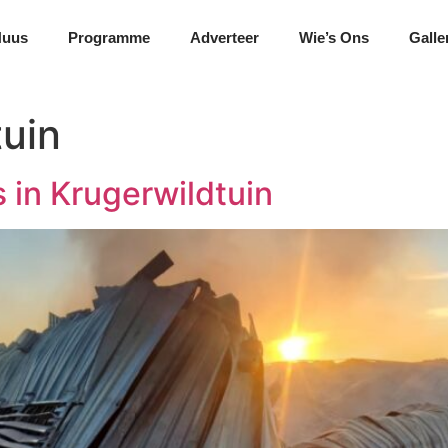
Nuus
Programme
Adverteer
Wie’s Ons
Galle
tuin
 in Krugerwildtuin