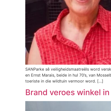
SANParke sê veiligheidsmaatreëls word verske
en Ernst Marais, beide in hul 70’s, van Mossel
toeriste in die wildtuin vermoor word. […]
Brand veroes winkel i