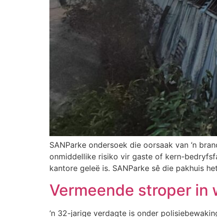
SANParke ondersoek die oorsaak van ‘n brand 
onmiddellike risiko vir gaste of kern-bedryfs
kantore geleë is. SANParke sê die pakhuis he
Vermeende stroper in w
‘n 32-jarige verdagte is onder polisiebewakin