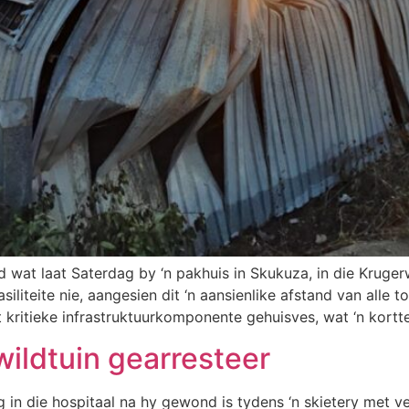
wat laat Saterdag by ‘n pakhuis in Skukuza, in die Krugerw
fasiliteite nie, aangesien dit ‘n aansienlike afstand van al
t kritieke infrastruktuurkomponente gehuisves, wat ‘n kort
ildtuin gearresteer
g in die hospitaal na hy gewond is tydens ‘n skietery met 