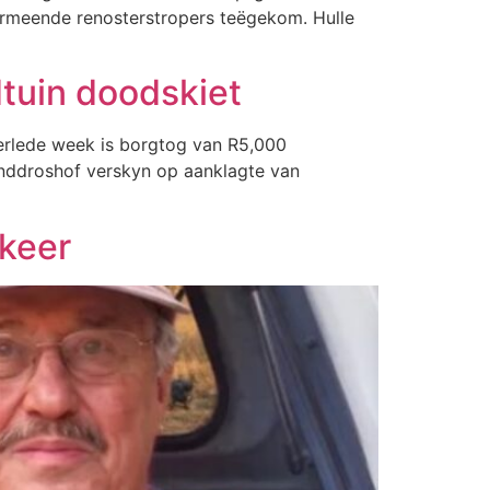
vermeende renosterstropers teëgekom. Hulle
dtuin doodskiet
verlede week is borgtog van R5,000
anddroshof verskyn op aanklagte van
ekeer