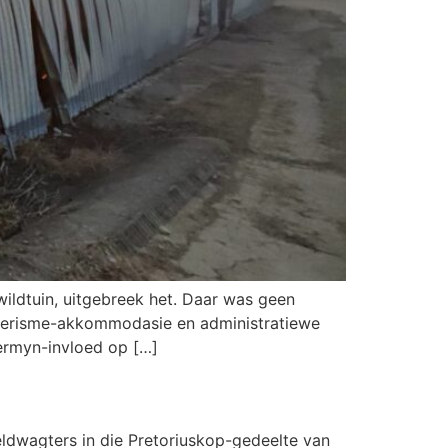
ildtuin, uitgebreek het. Daar was geen
le toerisme-akkommodasie en administratiewe
termyn-invloed op […]
veldwagters in die Pretoriuskop-gedeelte van