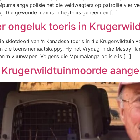
Mpumalanga polisie het die veldwagters op patrollie vier 
volg. Die gewonde man is in hegtenis geneem en […]
er ongeluk toeris in Krugerwil
ie skietdood van ‘n Kanadese toeris in die Krugerwildtuin 
an die toerismemaatskappy. Hy het Vrydag in die Masoyi-l
van ‘n vuurwapen. Volgens die Mpumalanga polisie is […]
 Krugerwildtuinmoorde aang