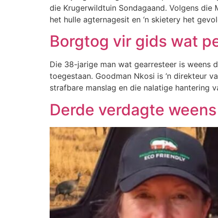
die Krugerwildtuin Sondagaand. Volgens die 
het hulle agternagesit en ‘n skietery het ge
Borgtog vir gids wat p
Die 38-jarige man wat gearresteer is weens d
toegestaan. Goodman Nkosi is ‘n direkteur v
strafbare manslag en die nalatige hantering 
Derde verdagte weens