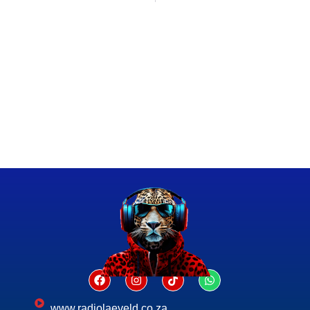
www.radiolaeveld.co.za