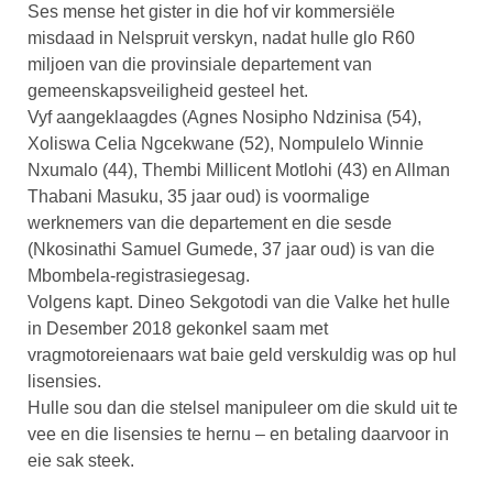
Ses mense het gister in die hof vir kommersiële
misdaad in Nelspruit verskyn, nadat hulle glo R60
miljoen van die provinsiale departement van
gemeenskapsveiligheid gesteel het.
Vyf aangeklaagdes (Agnes Nosipho Ndzinisa (54),
Xoliswa Celia Ngcekwane (52), Nompulelo Winnie
Nxumalo (44), Thembi Millicent Motlohi (43) en Allman
Thabani Masuku, 35 jaar oud) is voormalige
werknemers van die departement en die sesde
(Nkosinathi Samuel Gumede, 37 jaar oud) is van die
Mbombela-registrasiegesag.
Volgens kapt. Dineo Sekgotodi van die Valke het hulle
in Desember 2018 gekonkel saam met
vragmotoreienaars wat baie geld verskuldig was op hul
lisensies.
Hulle sou dan die stelsel manipuleer om die skuld uit te
vee en die lisensies te hernu – en betaling daarvoor in
eie sak steek.