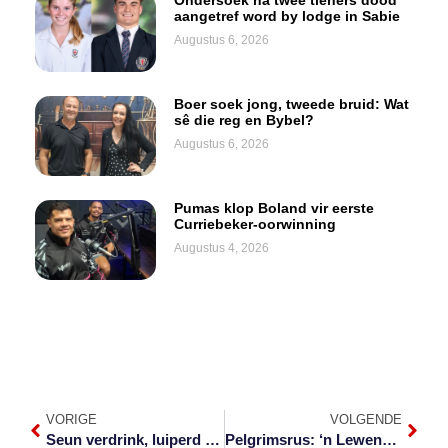
Ondersoek na twee tieners dood
aangetref word by lodge in Sabie
Augustus 6, 2026
Boer soek jong, tweede bruid: Wat
sê die reg en Bybel?
Augustus 6, 2026
Pumas klop Boland vir eerste
Curriebeker-oorwinning
Augustus 4, 2026
VORIGE
VOLGENDE
Seun verdrink, luiperd van kant gemaak in NKW
Pelgrimsrus: ‘n Lewende museum