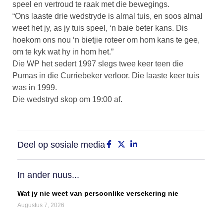
speel en vertroud te raak met die bewegings.
“Ons laaste drie wedstryde is almal tuis, en soos almal
weet het jy, as jy tuis speel, ‘n baie beter kans. Dis
hoekom ons nou ‘n bietjie roteer om hom kans te gee,
om te kyk wat hy in hom het.”
Die WP het sedert 1997 slegs twee keer teen die
Pumas in die Curriebeker verloor. Die laaste keer tuis
was in 1999.
Die wedstryd skop om 19:00 af.
Deel op sosiale media
In ander nuus...
Wat jy nie weet van persoonlike versekering nie
Augustus 7, 2026