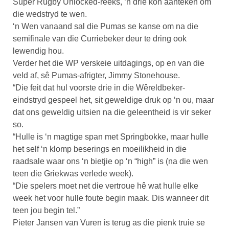
Super Rugby Unlocked-reeks, ‘n drie kon aanteken om
die wedstryd te wen.
‘n Wen vanaand sal die Pumas se kanse om na die
semifinale van die Curriebeker deur te dring ook
lewendig hou.
Verder het die WP verskeie uitdagings, op en van die
veld af, sê Pumas-afrigter, Jimmy Stonehouse.
“Die feit dat hul voorste drie in die Wêreldbeker-
eindstryd gespeel het, sit geweldige druk op ‘n ou, maar
dat ons geweldig uitsien na die geleentheid is vir seker
so.
“Hulle is ‘n magtige span met Springbokke, maar hulle
het self ‘n klomp beserings en moeilikheid in die
raadsale waar ons ‘n bietjie op ‘n “high” is (na die wen
teen die Griekwas verlede week).
“Die spelers moet net die vertroue hê wat hulle elke
week het voor hulle foute begin maak. Dis wanneer dit
teen jou begin tel.”
Pieter Jansen van Vuren is terug as die pienk truie se