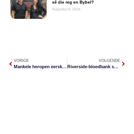
sê die reg en Bybel?
Augustus 6, 2026
VORIGE
VOLGENDE
Mankele heropen eerskomende Dinsdag
Riverside-bloedbank skuif Grove toe, kort dringend skenkings