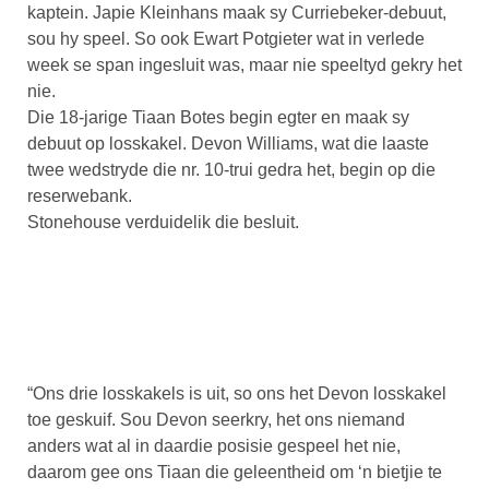
kaptein. Japie Kleinhans maak sy Curriebeker-debuut,
sou hy speel. So ook Ewart Potgieter wat in verlede
week se span ingesluit was, maar nie speeltyd gekry het
nie.
Die 18-jarige Tiaan Botes begin egter en maak sy
debuut op losskakel. Devon Williams, wat die laaste
twee wedstryde die nr. 10-trui gedra het, begin op die
reserwebank.
Stonehouse verduidelik die besluit.
“Ons drie losskakels is uit, so ons het Devon losskakel
toe geskuif. Sou Devon seerkry, het ons niemand
anders wat al in daardie posisie gespeel het nie,
daarom gee ons Tiaan die geleentheid om ‘n bietjie te