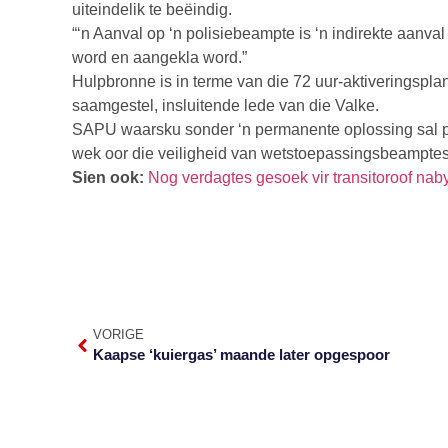
uiteindelik te beëindig.
“‘n Aanval op ‘n polisiebeampte is ‘n indirekte aanval
word en aangekla word.”
Hulpbronne is in terme van die 72 uur-aktiveringspl
saamgestel, insluitende lede van die Valke.
SAPU waarsku sonder ‘n permanente oplossing sal 
wek oor die veiligheid van wetstoepassingsbeamptes
Sien ook:
Nog verdagtes gesoek vir transitoroof nab
VORIGE
Kaapse ‘kuiergas’ maande later opgespoor