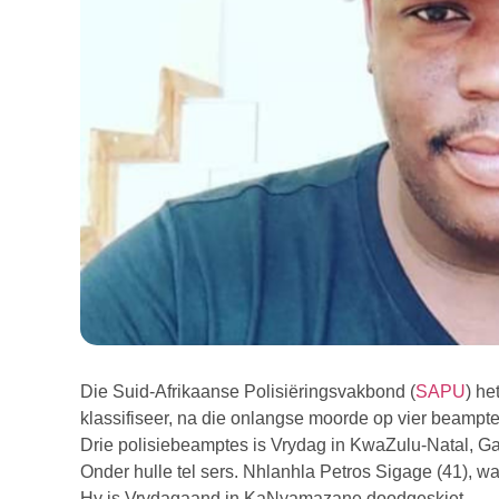
Die Suid-Afrikaanse Polisiëringsvakbond (
SAPU
) he
klassifiseer, na die onlangse moorde op vier beamptes
Drie polisiebeamptes is Vrydag in KwaZulu-Natal, 
Onder hulle tel sers. Nhlanhla Petros Sigage (41), w
Hy is Vrydagaand in KaNyamazane doodgeskiet.