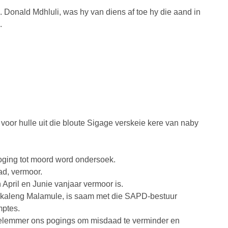
 Donald Mdhluli, was hy van diens af toe hy die aand in
.
or hulle uit die bloute Sigage verskeie kere van naby
ging tot moord word ondersoek.
ad, vermoor.
 April en Junie vanjaar vermoor is.
akaleng Malamule, is saam met die SAPD-bestuur
mptes.
 belemmer ons pogings om misdaad te verminder en