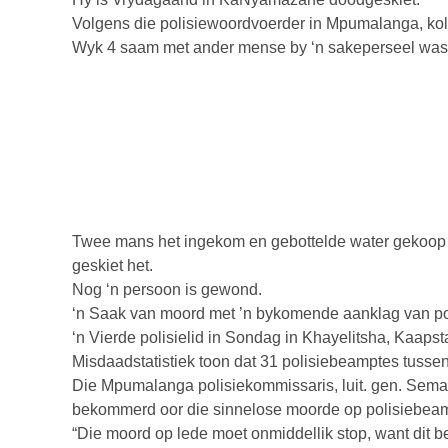
Volgens die polisiewoordvoerder in Mpumalanga, kol.
Wyk 4 saam met ander mense by ‘n sakeperseel was
Twee mans het ingekom en gebottelde water gekoop vo
geskiet het.
Nog ‘n persoon is gewond.
‘n Saak van moord met ’n bykomende aanklag van po
‘n Vierde polisielid in Sondag in Khayelitsha, Kaapst
Misdaadstatistiek toon dat 31 polisiebeamptes tussen
Die Mpumalanga polisiekommissaris, luit. gen. Sem
bekommerd oor die sinnelose moorde op polisiebea
“Die moord op lede moet onmiddellik stop, want dit