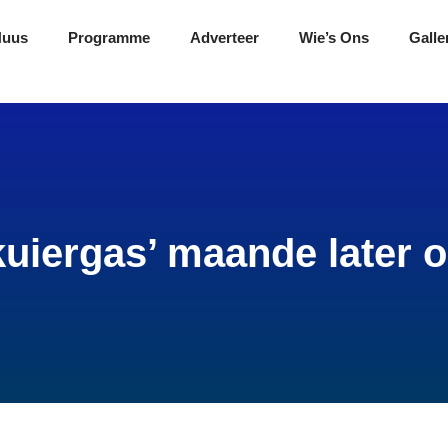
Nuus
Programme
Adverteer
Wie’s Ons
Galle
kuiergas’ maande later 