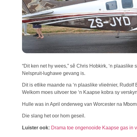
“Dit ken net hy wees,” sê Chris Hobkirk, ‘n plaaslik
Nelspruit-lughawe gevang is.
Dit is etlike maande na ‘n plaaslike vlieënier, Rudol
Welkom moes uitvoer toe ‘n Kaapse kobra sy verskyn
Hulle was in April onderweg van Worcester na Mbom
Die slang het oor hom geseil.
Luister ook:
Drama toe ongenooide Kaapse gas in vl