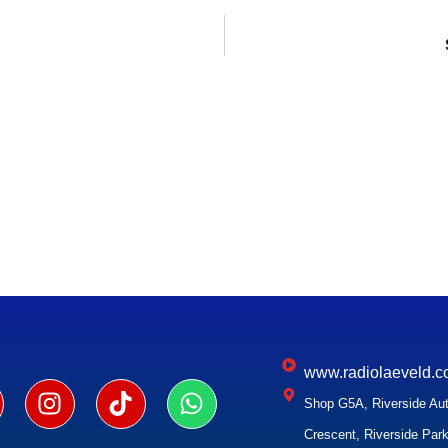
www.radiolaeveld.c
Shop G5A, Riverside Aut
Crescent, Riverside Park