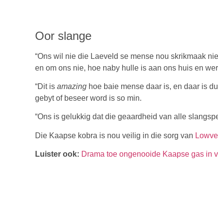
Oor slange
“Ons wil nie die Laeveld se mense nou skrikmaak nie
en om ons nie, hoe naby hulle is aan ons huis en werk
“Dit is
amazing
hoe baie mense daar is, en daar is d
gebyt of beseer word is so min.
“Ons is gelukkig dat die geaardheid van alle slangspe
Die Kaapse kobra is nou veilig in die sorg van
Lowve
Luister ook:
Drama toe ongenooide Kaapse gas in vl