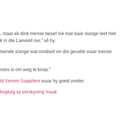
, maar ek dink mense besef nie hoe baie slange leef met
 in die Laeveld nie,” sê hy.
uisende slange wat rondseil en die gevalle waar mense
sies is om weg te kruip.”
ld Venom Suppliers
waar hy goed vorder.
iegtuig sy verskyning maak