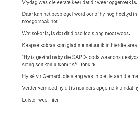
Vrydag was die eerste keer dat dit weer opgemerk is.
Daar kan net bespiegel word oor of hy nog heeltyd in
meegemaak het.
Wat seker is, is dat dit dieselfde slang moet wees.
Kaapse kobras kom glad nie natuurlik in hierdie area 
“Hy is gevind naby die SAPD-loods waar ons destyds d
slang self kon uitkom,” sê Hobkirk.
Hy sê vir Gerhardt die slang was ‘n bietjie aan die ma
Verder vermoed hy dit is nou eers opgemerk omdat h
Luister weer hier: