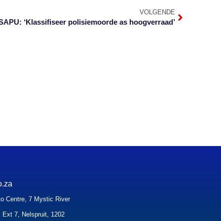
VOLGENDE
SAPU: ‘Klassifiseer polisiemoorde as hoogverraad’
o.za
o Centre, 7 Mystic River
 Ext 7, Nelspruit, 1202