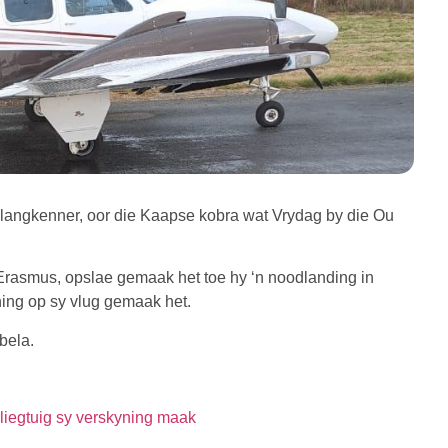
e slangkenner, oor die Kaapse kobra wat Vrydag by die Ou
f Erasmus, opslae gemaak het toe hy ‘n noodlanding in
ing op sy vlug gemaak het.
bela.
iegtuig sy verskyning maak