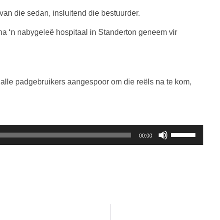
an die sedan, insluitend die bestuurder.
 na ‘n nabygeleë hospitaal in Standerton geneem vir
alle padgebruikers aangespoor om die reëls na te kom,
Gebruik
00:00
die
Op/Af
knoppies
om
die
volume
te