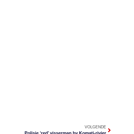
VOLGENDE
Polisie ‘red’ visserman by Komati-rivier