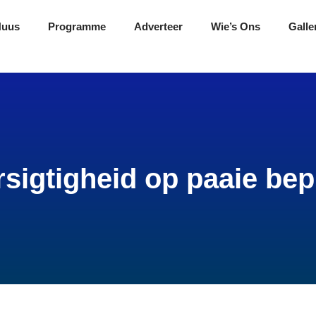
Nuus
Programme
Adverteer
Wie’s Ons
Galle
rsigtigheid op paaie bepl