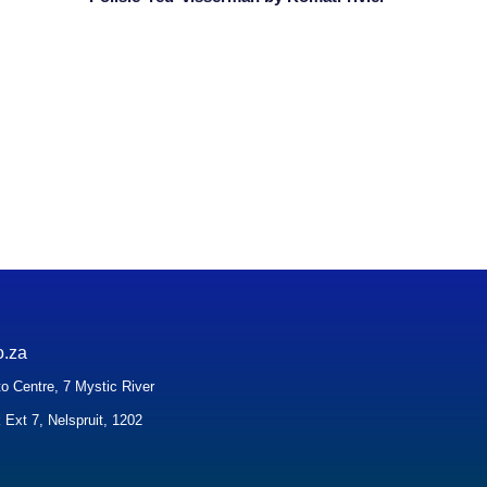
o.za
o Centre, 7 Mystic River
 Ext 7, Nelspruit, 1202