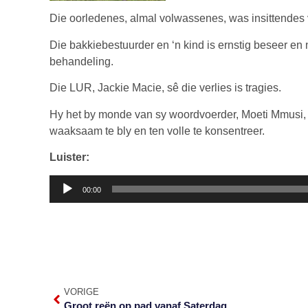
Die oorledenes, almal volwassenes, was insittendes v
Die bakkiebestuurder en ‘n kind is ernstig beseer en
behandeling.
Die LUR, Jackie Macie, sê die verlies is tragies.
Hy het by monde van sy woordvoerder, Moeti Mmusi, 
waaksaam te bly en ten volle te konsentreer.
Luister:
Klankspeler
00:00
VORIGE
Groot reën op pad vanaf Saterdag