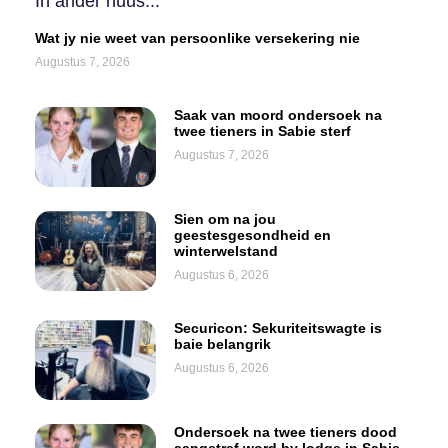
In ander nuus...
Wat jy nie weet van persoonlike versekering nie
Augustus 7, 2026
Saak van moord ondersoek na
twee tieners in Sabie sterf
Augustus 7, 2026
Sien om na jou
geestesgesondheid en
winterwelstand
Augustus 6, 2026
Securicon: Sekuriteitswagte is
baie belangrik
Augustus 6, 2026
Ondersoek na twee tieners dood
aangetref word by lodge in Sabie