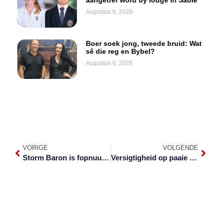
Augustus 6, 2026
Boer soek jong, tweede bruid: Wat
sê die reg en Bybel?
Augustus 6, 2026
VORIGE
VOLGENDE
Storm Baron is fopnuus maar groot reën kom
Versigtigheid op paaie bepleit