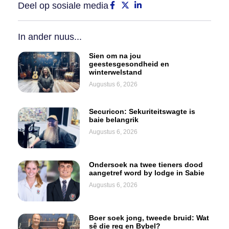
Deel op sosiale media
In ander nuus...
Sien om na jou
geestesgesondheid en
winterwelstand
Augustus 6, 2026
Securicon: Sekuriteitswagte is
baie belangrik
Augustus 6, 2026
Ondersoek na twee tieners dood
aangetref word by lodge in Sabie
Augustus 6, 2026
Boer soek jong, tweede bruid: Wat
sê die reg en Bybel?