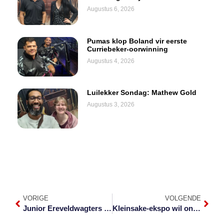
Augustus 6, 2026
Pumas klop Boland vir eerste
Curriebeker-oorwinning
Augustus 4, 2026
Luilekker Sondag: Mathew Gold
Augustus 3, 2026
VORIGE
VOLGENDE
Junior Ereveldwagters nou weer in die Laeveld
Kleinsake-ekspo wil ondernemings na volgende vlak neem