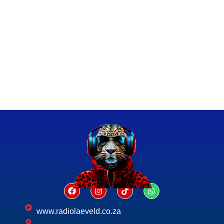
www.radiolaeveld.co.za