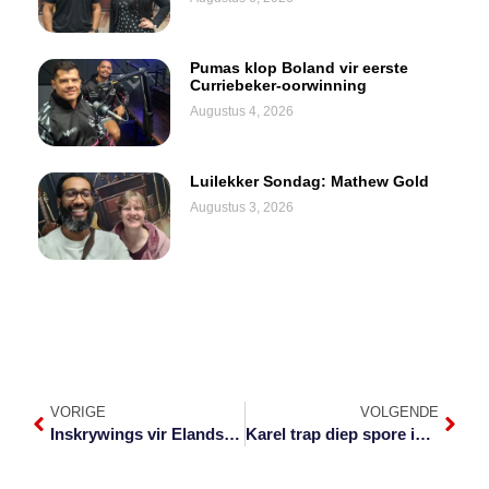
Pumas klop Boland vir eerste
Curriebeker-oorwinning
Augustus 4, 2026
Luilekker Sondag: Mathew Gold
Augustus 3, 2026
VORIGE
VOLGENDE
Inskrywings vir Elands sluit eersdaags
Karel trap diep spore in Laeveld