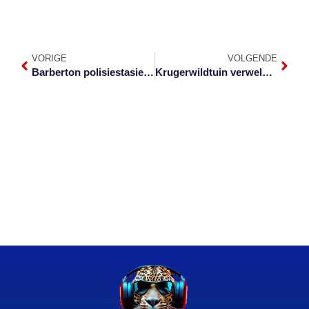
VORIGE
VOLGENDE
Barberton polisiestasie sluit nadat polisielid positief toets
Krugerwildtuin verwelkom weer dagbesoekers: Wat jy moet weet