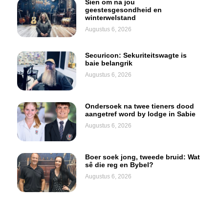
Sien om na jou
geestesgesondheid en
winterwelstand
Augustus 6, 2026
Securicon: Sekuriteitswagte is
baie belangrik
Augustus 6, 2026
Ondersoek na twee tieners dood
aangetref word by lodge in Sabie
Augustus 6, 2026
Boer soek jong, tweede bruid: Wat
sê die reg en Bybel?
Augustus 6, 2026