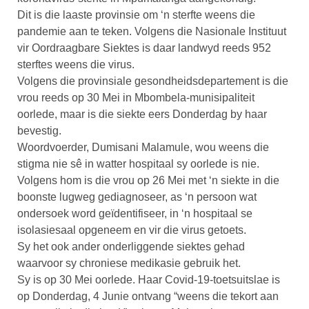
Dit is die laaste provinsie om ‘n sterfte weens die
pandemie aan te teken. Volgens die Nasionale Instituut
vir Oordraagbare Siektes is daar landwyd reeds 952
sterftes weens die virus.
Volgens die provinsiale gesondheidsdepartement is die
vrou reeds op 30 Mei in Mbombela-munisipaliteit
oorlede, maar is die siekte eers Donderdag by haar
bevestig.
Woordvoerder, Dumisani Malamule, wou weens die
stigma nie sê in watter hospitaal sy oorlede is nie.
Volgens hom is die vrou op 26 Mei met ‘n siekte in die
boonste lugweg gediagnoseer, as ‘n persoon wat
ondersoek word geïdentifiseer, in ‘n hospitaal se
isolasiesaal opgeneem en vir die virus getoets.
Sy het ook ander onderliggende siektes gehad
waarvoor sy chroniese medikasie gebruik het.
Sy is op 30 Mei oorlede. Haar Covid-19-toetsuitslae is
op Donderdag, 4 Junie ontvang “weens die tekort aan