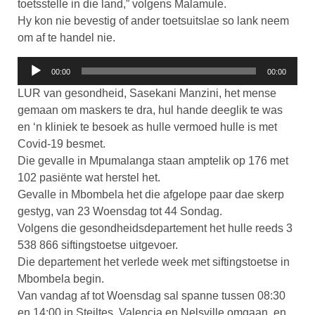
toetsstelle in die land,” volgens Malamule.
Hy kon nie bevestig of ander toetsuitslae so lank neem
om af te handel nie.
Klankspeler
00:00
00:00
LUR van gesondheid, Sasekani Manzini, het mense
gemaan om maskers te dra, hul hande deeglik te was
en ‘n kliniek te besoek as hulle vermoed hulle is met
Covid-19 besmet.
Die gevalle in Mpumalanga staan amptelik op 176 met
102 pasiënte wat herstel het.
Gevalle in Mbombela het die afgelope paar dae skerp
gestyg, van 23 Woensdag tot 44 Sondag.
Volgens die gesondheidsdepartement het hulle reeds 3
538 866 siftingstoetse uitgevoer.
Die departement het verlede week met siftingstoetse in
Mbombela begin.
Van vandag af tot Woensdag sal spanne tussen 08:30
en 14:00 in Steiltes, Valencia en Nelsville omgaan, en