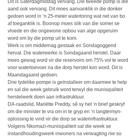
Dit is Saterdagmiddag vervang. Die tweede pomp is die
aand ook vervang. Dit moes aanvanklik in die donker
gedoen word in ‘n 25-meter watertoring wat net van bo
af toeganklik is. Boonop moes slik van die somer se
vloede en die ongewone opbou van alge opgeruim
word om by die pomp uit te kom.
Werk is om middernag gestaak en Sondagoggend
hervat. Die waterwerke is Sondagaand herstel. Daar
moes gewag word vir die reservoirs om 75% vol te word
voor watertoevoer na die dorp herstel kon word. Dit is
Maandagaand gedoen.
Drie tydelike pompe is geïnstalleer om daarmee te help
en sal die week gebruik word terwyl die munisipaliteit
herstelwerk doen aan infrastruktuur.
DA-raadslid, Mariëtte Preddy, sê sy het ‘n brief geskryf
om die minister te vra om in te gryp en ‘n langtermyn-
oplossing te vind vir die dorp se waterinfrastruktuur.
Volgens Nkomazi-munisipaliteit sal die week se
instandhoudingswerk inwoners na verwagting nie so