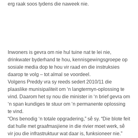
erg raak soos tydens die naweek nie.
Inwoners is gevra om nie hul tuine nat te lei nie,
drinkwater byderhand te hou, kennisgewingsgroepe op
sosiale media dop te hou vir raad en die instruksies
daarop te volg – tot almal se voordeel.
Volgens Preddy vra sy reeds sedert 2010/11 die
plaaslike munisipaliteit om ‘n langtermyn-oplossing te
vind. Daarom het sy nou die minister in ‘n brief gevra om
‘n span kundiges te stuur om ‘n permanente oplossing
te vind.
“Ons benodig ‘n totale opgradering,” sê sy. “Die blote feit
dat hulle met graafmasjiene in die rivier moet werk, sê
vir jou die infrastruktuur wat daar is, funksioneer nie.”