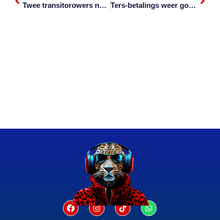
Twee transitorowers noodlottig gewond tydens aanval
Ters-betalings weer goedgekeur vir restaurante