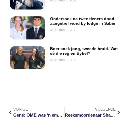
Augustus 6, 2026
Ondersoek na twee tieners dood
aangetref word by lodge in Sabie
Augustus 6, 2026
Boer soek jong, tweede bruid: Wat
sê die reg en Bybel?
Augustus 6, 2026
VORIGE
VOLGENDE
Gené: OME was ‘n emosionele wipplank
Reeksmoordenaar Shaun Oosthuizen ook in Pretoria gevonnis