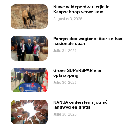
Nuwe wildeperd-vulletjie in
Kaapsehoop verwelkom
Augustus 3, 2026
Penryn-doelwagter skitter en haal
nasionale span
Julie 31, 2026
Grove SUPERSPAR vier
opknapping
Julie 30, 2026
KANSA ondersteun jou só
landwyd en gratis
Julie 30, 2026