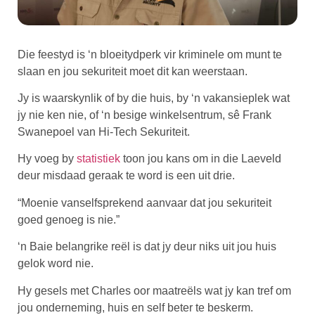
Die feestyd is ‘n bloeitydperk vir kriminele om munt te
slaan en jou sekuriteit moet dit kan weerstaan.
Jy is waarskynlik of by die huis, by ‘n vakansieplek wat
jy nie ken nie, of ‘n besige winkelsentrum, sê Frank
Swanepoel van Hi-Tech Sekuriteit.
Hy voeg by
statistiek
toon jou kans om in die Laeveld
deur misdaad geraak te word is een uit drie.
“Moenie vanselfsprekend aanvaar dat jou sekuriteit
goed genoeg is nie.”
‘n Baie belangrike reël is dat jy deur niks uit jou huis
gelok word nie.
Hy gesels met Charles oor maatreëls wat jy kan tref om
jou onderneming, huis en self beter te beskerm.