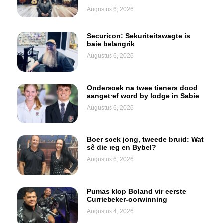
Augustus 6, 2026
Securicon: Sekuriteitswagte is
baie belangrik
Augustus 6, 2026
Ondersoek na twee tieners dood
aangetref word by lodge in Sabie
Augustus 6, 2026
Boer soek jong, tweede bruid: Wat
sê die reg en Bybel?
Augustus 6, 2026
Pumas klop Boland vir eerste
Curriebeker-oorwinning
Augustus 4, 2026