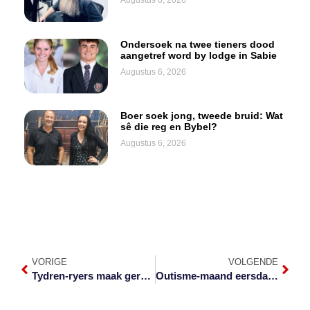
Ondersoek na twee tieners dood
aangetref word by lodge in Sabie
Augustus 6, 2026
Boer soek jong, tweede bruid: Wat
sê die reg en Bybel?
Augustus 6, 2026
VORIGE
VOLGENDE
Tydren-ryers maak gereed vir Nkomazi 400
Outisme-maand eersdaags in Witrivier gevier