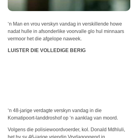
‘n Man en vrou verskyn vandag in verskillende howe
nadat hulle in afsonderlike voorvalle glo hul minnaars
vermoor het die afgelope naweek.
LUISTER DIE VOLLEDIGE BERIG
‘n 48-jarige verdagte verskyn vandag in die
Komatipoort-landdroshof op ‘n aanklag van moord.
Volgens die polisiewoordvoerder, kol. Donald Mdhluli,
het hy sy 46-jarige vriendin Vrydagoggend in