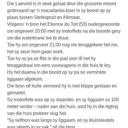
Die Laeveld is in skok gelaat deur die grusame moord
gisteraand op ‘n macadamia-boer in sy boord op sy
plaas tussen Sterkspruit en Alkmaar.
Volgens ‘n bron het Etienne du Toit (53) oudergewoonte
om ongeveer 20:00 met sy motorfiets na die boorde gery
om die waterkrane toe te draai.
Toe hy om ongeveer 21:00 nog nie teruggekeer het nie,
het sy seun hom gaan soek.
Toe hy sy pa se flits in die pad sien lê het hy
teruggedraai om eers vuurwapens in die huis te kry.
Hy het daarna in die boord op sy pa se verminkte
liggaam afgekom.
Die bron sê hulle vermoed hy is met klippe geslaan en
gemartel.
Sy motorfiets was op sy staander, en sy liggaam so 100
meter verder – nader aan die huis, asof hy in die rigting
van die huis probeer vlug het.
“Sy selfoon was langs sy liggaam, en sy kluissleutels
was steeds in sy sak,” sê die bron.