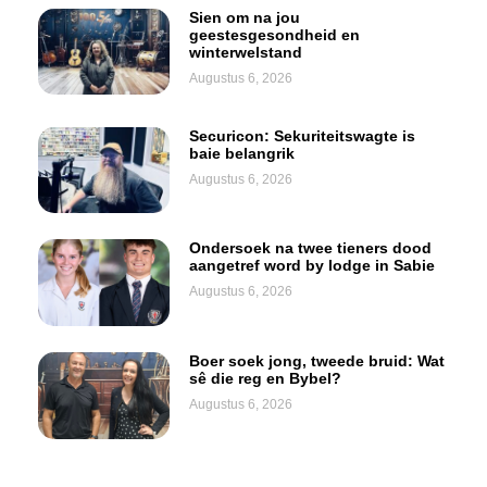
Sien om na jou
geestesgesondheid en
winterwelstand
Augustus 6, 2026
Securicon: Sekuriteitswagte is
baie belangrik
Augustus 6, 2026
Ondersoek na twee tieners dood
aangetref word by lodge in Sabie
Augustus 6, 2026
Boer soek jong, tweede bruid: Wat
sê die reg en Bybel?
Augustus 6, 2026