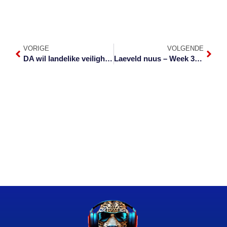
VORIGE
VOLGENDE
DA wil landelike veiligheidseenhede in Mpumalanga herinstel
Laeveld nuus – Week 39 van 2022