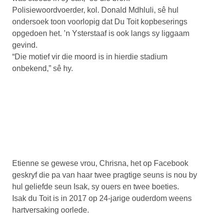
Polisiewoordvoerder, kol. Donald Mdhluli, sê hul
ondersoek toon voorlopig dat Du Toit kopbeserings
opgedoen het. ’n Ysterstaaf is ook langs sy liggaam
gevind.
“Die motief vir die moord is in hierdie stadium
onbekend,” sê hy.
Etienne se gewese vrou, Chrisna, het op Facebook
geskryf die pa van haar twee pragtige seuns is nou by
hul geliefde seun Isak, sy ouers en twee boeties.
Isak du Toit is in 2017 op 24-jarige ouderdom weens
hartversaking oorlede.