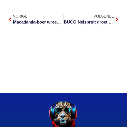
VORIGE
VOLGENDE
Macadamia-boer wreed vermoor buite Mbombela
BUCO Nelspruit groet groot gees na 40 jaar