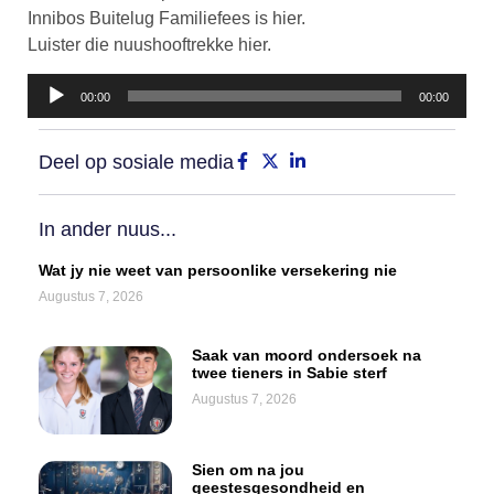
Innibos Buitelug Familiefees is hier.
Luister die nuushooftrekke hier.
Klankspeler
00:00
00:00
Deel op sosiale media
In ander nuus...
Wat jy nie weet van persoonlike versekering nie
Augustus 7, 2026
Saak van moord ondersoek na
twee tieners in Sabie sterf
Augustus 7, 2026
Sien om na jou
geestesgesondheid en