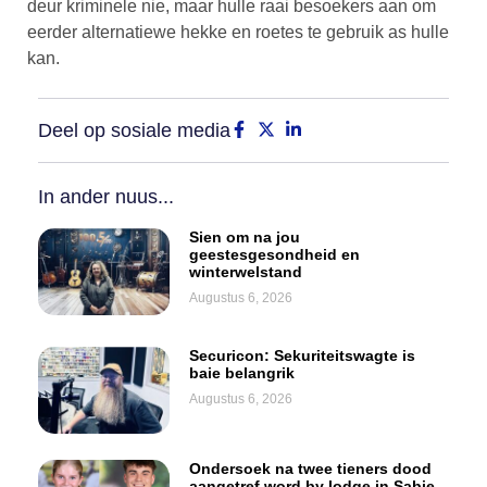
deur kriminele nie, maar hulle raai besoekers aan om
eerder alternatiewe hekke en roetes te gebruik as hulle
kan.
Deel op sosiale media
In ander nuus...
Sien om na jou
geestesgesondheid en
winterwelstand
Augustus 6, 2026
Securicon: Sekuriteitswagte is
baie belangrik
Augustus 6, 2026
Ondersoek na twee tieners dood
aangetref word by lodge in Sabie