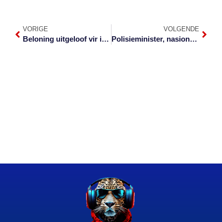
VORIGE
VOLGENDE
Beloning uitgeloof vir inligting na vermeende kapers Duitse toeris doodskiet
Polisieminister, nasionale kommissaris besoek Mpumalanga na moord op toeris