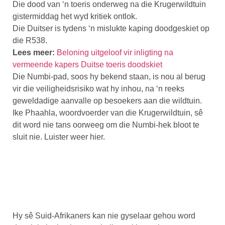
Die dood van ‘n toeris onderweg na die Krugerwildtuin
gistermiddag het wyd kritiek ontlok.
Die Duitser is tydens ‘n mislukte kaping doodgeskiet op
die R538.
Lees meer:
Beloning uitgeloof vir inligting na
vermeende kapers Duitse toeris doodskiet
Die Numbi-pad, soos hy bekend staan, is nou al berug
vir die veiligheidsrisiko wat hy inhou, na ‘n reeks
geweldadige aanvalle op besoekers aan die wildtuin.
Ike Phaahla, woordvoerder van die Krugerwildtuin, sê
dit word nie tans oorweeg om die Numbi-hek bloot te
sluit nie. Luister weer hier.
Hy sê Suid-Afrikaners kan nie gyselaar gehou word