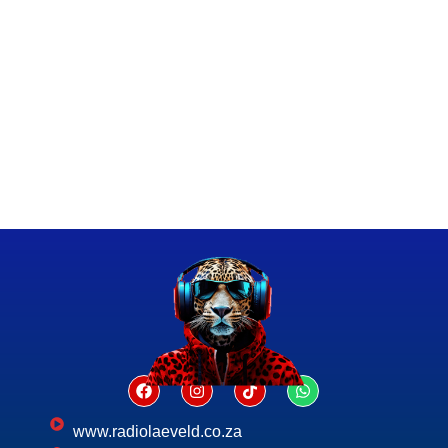
www.radiolaeveld.co.za