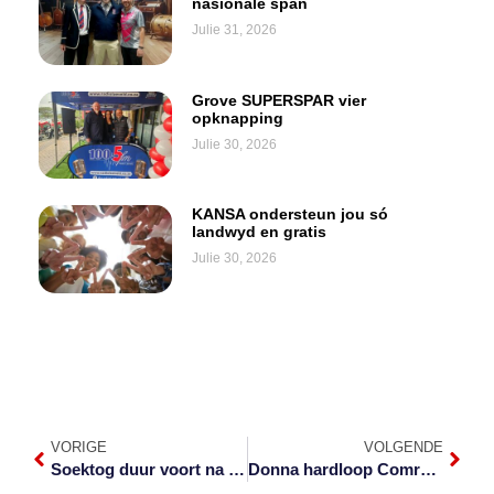
nasionale span
Julie 31, 2026
Grove SUPERSPAR vier
opknapping
Julie 30, 2026
KANSA ondersteun jou só
landwyd en gratis
Julie 30, 2026
VORIGE
VOLGENDE
Soektog duur voort na vermiste student in Krokodilrivier
Donna hardloop Comrades vir CHOC