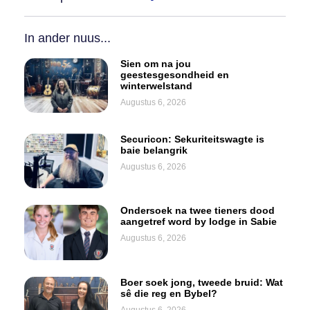
In ander nuus...
Sien om na jou
geestesgesondheid en
winterwelstand
Augustus 6, 2026
Securicon: Sekuriteitswagte is
baie belangrik
Augustus 6, 2026
Ondersoek na twee tieners dood
aangetref word by lodge in Sabie
Augustus 6, 2026
Boer soek jong, tweede bruid: Wat
sê die reg en Bybel?