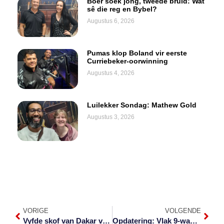
Boer soek jong, tweede bruid: Wat
sê die reg en Bybel?
Augustus 6, 2026
Pumas klop Boland vir eerste
Curriebeker-oorwinning
Augustus 4, 2026
Luilekker Sondag: Mathew Gold
Augustus 3, 2026
VORIGE
VOLGENDE
Vyfde skof van Dakar vandag
Opdatering: Vlak 9-waarskuwing vir ontwrigtende reën in die Laeveld