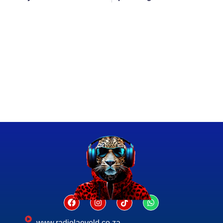
www.radiolaeveld.co.za