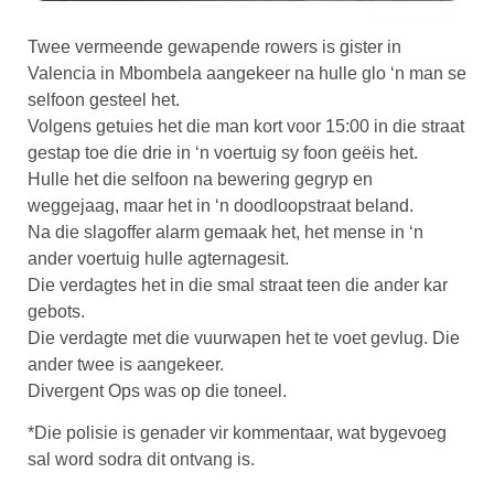
Twee vermeende gewapende rowers is gister in
Valencia in Mbombela aangekeer na hulle glo ‘n man se
selfoon gesteel het.
Volgens getuies het die man kort voor 15:00 in die straat
gestap toe die drie in ‘n voertuig sy foon geëis het.
Hulle het die selfoon na bewering gegryp en
weggejaag, maar het in ‘n doodloopstraat beland.
Na die slagoffer alarm gemaak het, het mense in ‘n
ander voertuig hulle agternagesit.
Die verdagtes het in die smal straat teen die ander kar
gebots.
Die verdagte met die vuurwapen het te voet gevlug. Die
ander twee is aangekeer.
Divergent Ops was op die toneel.
*Die polisie is genader vir kommentaar, wat bygevoeg
sal word sodra dit ontvang is.